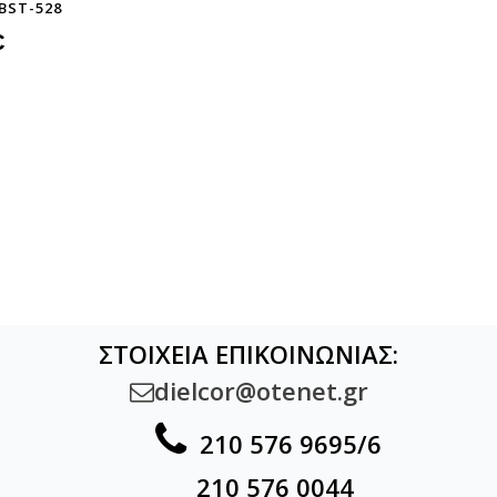
BST-528
€
ΣΤΟΙΧΕΙΑ ΕΠΙΚΟΙΝΩΝΙΑΣ:
dielcor@otenet.gr


210 576 9695/6
210 576 0044